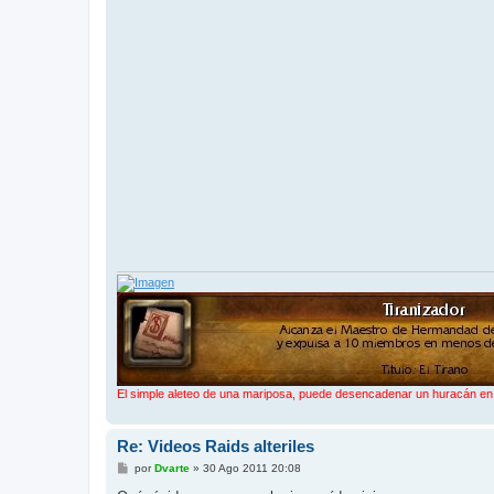
El simple aleteo de una mariposa, puede desencadenar un huracán en e
Re: Videos Raids alteriles
M
por
Dvarte
»
30 Ago 2011 20:08
e
n