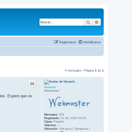
Buscar
Búsqueda avanza
Registrarse
Identificarse
4 mensajes • Página
1
de
1
Axeluss
Webmaster
tes. Espero que os
Mensajes:
271
Registrado:
01 Dic 2010 03:25
Clase:
Paladín
Talentos:
---
Ubicación:
Vila-seca ( Tarragona )
C