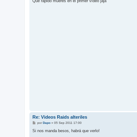
Qué rápido mueres en el primer vídeo jaja
s
a
j
e
Re: Videos Raids alteriles
M
por
Dapo
»
05 Sep 2011 17:00
e
n
Si nos manda besos, habrá que verlo!
s