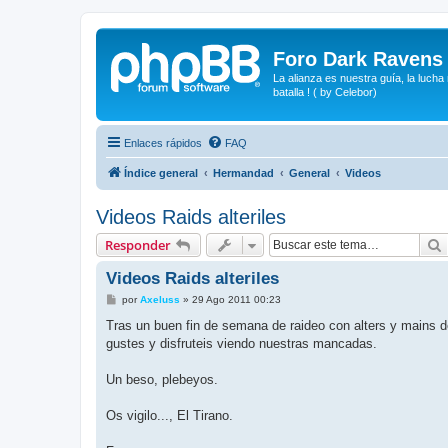
Foro Dark Ravens
La alianza es nuestra guía, la lucha
batalla ! ( by Celebor)
Enlaces rápidos
FAQ
Índice general
Hermandad
General
Videos
Videos Raids alteriles
Responder
Videos Raids alteriles
M
por
Axeluss
»
29 Ago 2011 00:23
e
n
Tras un buen fin de semana de raideo con alters y mains 
s
gustes y disfruteis viendo nuestras mancadas.
a
j
e
Un beso, plebeyos.
Os vigilo..., El Tirano.