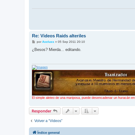
a
j
e
Re: Videos Raids alteriles
M
por
Axeluss
»
05 Sep 2011 20:10
e
n
¿Besos? Mierda... editando.
s
a
j
e
El simple aleteo de una mariposa, puede desencadenar un huracán en e
Responder
Volver a “Videos”
Índice general