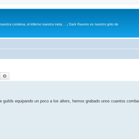
 nuestra condena, el infierno nuestra meta ... ¡ Dark Ravens es nuestro grito de
Buscar
Búsqueda avanzada
de guilds equipando un poco a los alters, hemos grabado unos cuantos comba