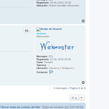
Registrado:
06 Dic 2010 15:29
Ubicación:
Huétor Santillán (Granada)
A
r
r
i
Axeluss
b
Webmaster
a
Mensajes:
271
Registrado:
01 Dic 2010 03:25
Clase:
Paladín
Talentos:
---
Ubicación:
Vila-seca ( Tarragona )
C
Contactar:
o
n
t
A
a
r
c
4 mensajes • Página
1
de
1
t
r
a
i
r
b
Ir a
A
a
x
e
l
Borrar todas las cookies del Sitio
Todos los horarios son
UTC+01:00
u