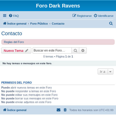
Foro Dark Ravens
FAQ
Registrarse
Identificarse
B
Índice general
Foro Público
Contacto
u
Contacto
s
Reglas del Foro
c
a
Buscar
Búsqueda avanzad
Nuevo Tema
r
0 temas • Página
1
de
1
No hay temas o mensajes en este foro.
Ir a
PERMISOS DEL FORO
Puede
abrir nuevos temas en este Foro
No puede
responder a temas en este Foro
No puede
editar sus mensajes en este Foro
No puede
borrar sus mensajes en este Foro
No puede
enviar adjuntos en este Foro
Índice general
Todos los horarios son
UTC+01:00