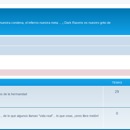
 nuestra condena, el infierno nuestra meta ... ¡ Dark Ravens es nuestro grito de
TEMAS
29
os de la hermandad
0
. de lo que algunos llaman ''vida real''... lo que veas, ¡eres libre melón!