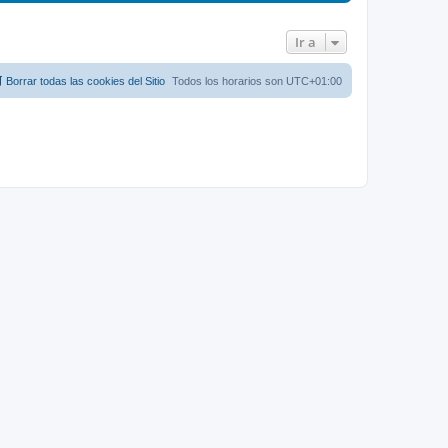
n
s
a
Ir a
j
e
Borrar todas las cookies del Sitio
Todos los horarios son
UTC+01:00