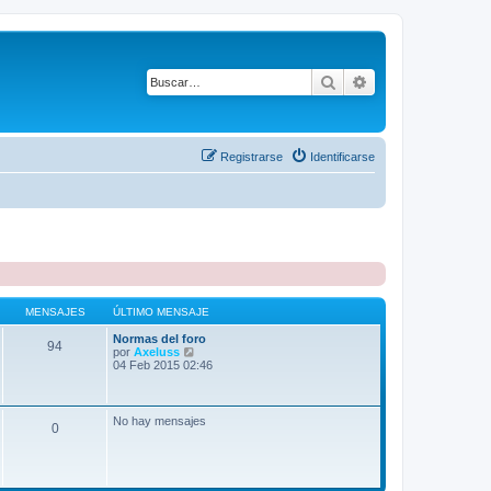
Buscar
Búsqueda avanza
Registrarse
Identificarse
MENSAJES
ÚLTIMO MENSAJE
Normas del foro
94
V
por
Axeluss
e
04 Feb 2015 02:46
r
ú
l
t
No hay mensajes
0
i
m
o
m
e