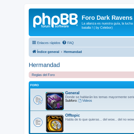
Foro Dark Ravens
La alianza es nuestra guía, la lucha
batalla ! ( by Celebor)
Enlaces rápidos
FAQ
Índice general
Hermandad
Hermandad
Reglas del Foro
FORO
General
Donde se hablarán los temas mayormente seri
Subforo:
Videos
Offtopic
Habla de lo que quieras... del wow... del no wow..