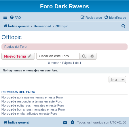
Foro Dark Ravens
FAQ
Registrarse
Identificarse
B
Índice general
Hermandad
Offtopic
u
Offtopic
s
Reglas del Foro
c
a
Buscar
Búsqueda avanzad
Nuevo Tema
r
0 temas • Página
1
de
1
No hay temas o mensajes en este foro.
Ir a
PERMISOS DEL FORO
No puede
abrir nuevos temas en este Foro
No puede
responder a temas en este Foro
No puede
editar sus mensajes en este Foro
No puede
borrar sus mensajes en este Foro
No puede
enviar adjuntos en este Foro
Índice general
Todos los horarios son
UTC+01:00