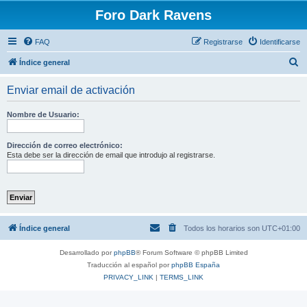
Foro Dark Ravens
FAQ
Registrarse
Identificarse
B
Índice general
u
Enviar email de activación
s
c
Nombre de Usuario:
a
r
Dirección de correo electrónico:
Esta debe ser la dirección de email que introdujo al registrarse.
Índice general
Todos los horarios son
UTC+01:00
Desarrollado por
phpBB
® Forum Software © phpBB Limited
Traducción al español por
phpBB España
PRIVACY_LINK
|
TERMS_LINK