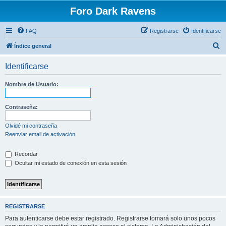
Foro Dark Ravens
FAQ
Registrarse
Identificarse
B
Índice general
u
Identificarse
s
c
Nombre de Usuario:
a
r
Contraseña:
Olvidé mi contraseña
Reenviar email de activación
Recordar
Ocultar mi estado de conexión en esta sesión
REGISTRARSE
Para autenticarse debe estar registrado. Registrarse tomará solo unos pocos