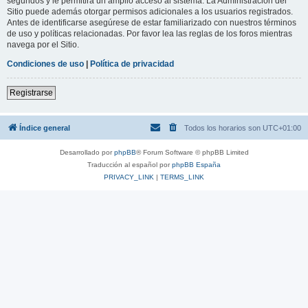
segundos y le permitirá un amplio acceso al sistema. La Administración del
Sitio puede además otorgar permisos adicionales a los usuarios registrados.
Antes de identificarse asegúrese de estar familiarizado con nuestros términos
de uso y políticas relacionadas. Por favor lea las reglas de los foros mientras
navega por el Sitio.
Condiciones de uso
|
Política de privacidad
Registrarse
Índice general
Todos los horarios son
UTC+01:00
Desarrollado por
phpBB
® Forum Software © phpBB Limited
Traducción al español por
phpBB España
PRIVACY_LINK
|
TERMS_LINK