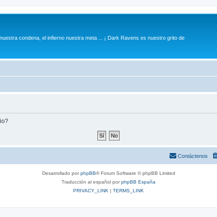
 nuestra condena, el infierno nuestra meta ... ¡ Dark Ravens es nuestro grito de
tio?
Contáctenos
Desarrollado por
phpBB
® Forum Software © phpBB Limited
Traducción al español por
phpBB España
PRIVACY_LINK
|
TERMS_LINK