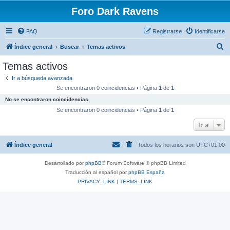
Foro Dark Ravens
FAQ
Registrarse
Identificarse
B
Índice general
Buscar
Temas activos
u
Temas activos
s
Ir a búsqueda avanzada
c
Se encontraron 0 coincidencias • Página
1
de
1
a
No se encontraron coincidencias.
r
Se encontraron 0 coincidencias • Página
1
de
1
Ir a
Índice general
Todos los horarios son
UTC+01:00
Desarrollado por
phpBB
® Forum Software © phpBB Limited
Traducción al español por
phpBB España
PRIVACY_LINK
|
TERMS_LINK