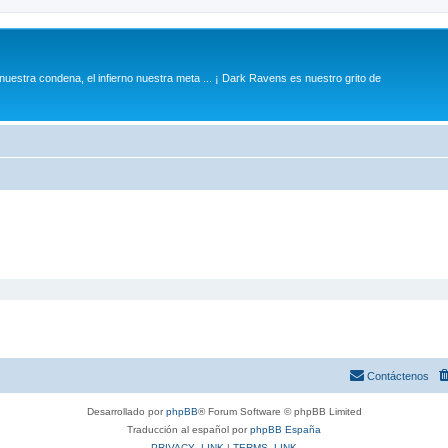
 nuestra condena, el infierno nuestra meta ... ¡ Dark Ravens es nuestro grito de
Contáctenos
Desarrollado por
phpBB
® Forum Software © phpBB Limited
Traducción al español por
phpBB España
PRIVACY_LINK
|
TERMS_LINK