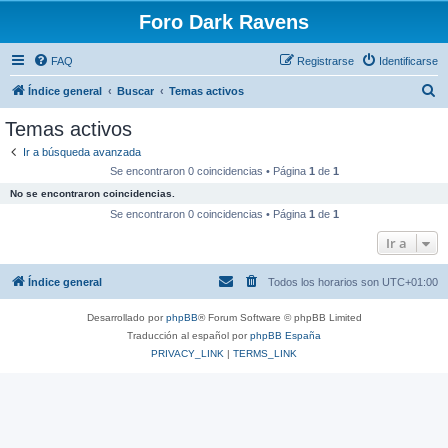
Foro Dark Ravens
FAQ
Registrarse
Identificarse
B
Índice general
Buscar
Temas activos
u
Temas activos
s
Ir a búsqueda avanzada
c
Se encontraron 0 coincidencias • Página
1
de
1
a
No se encontraron coincidencias.
r
Se encontraron 0 coincidencias • Página
1
de
1
Ir a
Índice general
Todos los horarios son
UTC+01:00
Desarrollado por
phpBB
® Forum Software © phpBB Limited
Traducción al español por
phpBB España
PRIVACY_LINK
|
TERMS_LINK