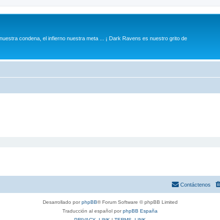
 nuestra condena, el infierno nuestra meta ... ¡ Dark Ravens es nuestro grito de
Contáctenos
Desarrollado por
phpBB
® Forum Software © phpBB Limited
Traducción al español por
phpBB España
PRIVACY_LINK
|
TERMS_LINK