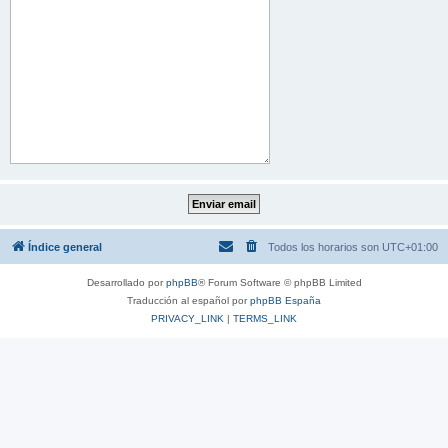
Índice general
Todos los horarios son
UTC+01:00
Desarrollado por
phpBB
® Forum Software © phpBB Limited
Traducción al español por
phpBB España
PRIVACY_LINK
|
TERMS_LINK