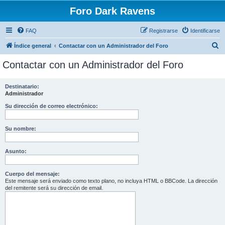
Foro Dark Ravens
FAQ
Registrarse
Identificarse
B
Índice general
Contactar con un Administrador del Foro
u
Contactar con un Administrador del Foro
s
c
Destinatario:
Administrador
a
r
Su dirección de correo electrónico:
Su nombre:
Asunto:
Cuerpo del mensaje:
Este mensaje será enviado como texto plano, no incluya HTML o BBCode. La dirección
del remitente será su dirección de email.