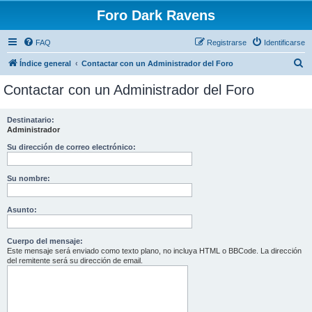
Foro Dark Ravens
FAQ
Registrarse
Identificarse
B
Índice general
Contactar con un Administrador del Foro
u
Contactar con un Administrador del Foro
s
c
Destinatario:
Administrador
a
r
Su dirección de correo electrónico:
Su nombre:
Asunto:
Cuerpo del mensaje:
Este mensaje será enviado como texto plano, no incluya HTML o BBCode. La dirección
del remitente será su dirección de email.