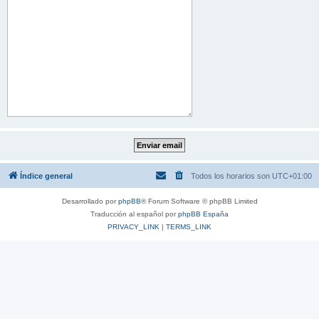
Índice general
Todos los horarios son
UTC+01:00
Desarrollado por
phpBB
® Forum Software © phpBB Limited
Traducción al español por
phpBB España
PRIVACY_LINK
|
TERMS_LINK