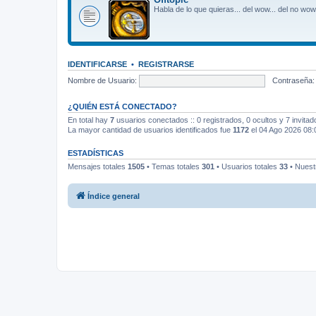
Habla de lo que quieras... del wow... del no wow..
IDENTIFICARSE
•
REGISTRARSE
Nombre de Usuario:
Contraseña:
¿QUIÉN ESTÁ CONECTADO?
En total hay
7
usuarios conectados :: 0 registrados, 0 ocultos y 7 invita
La mayor cantidad de usuarios identificados fue
1172
el 04 Ago 2026 08:
ESTADÍSTICAS
Mensajes totales
1505
• Temas totales
301
• Usuarios totales
33
• Nuest
Índice general