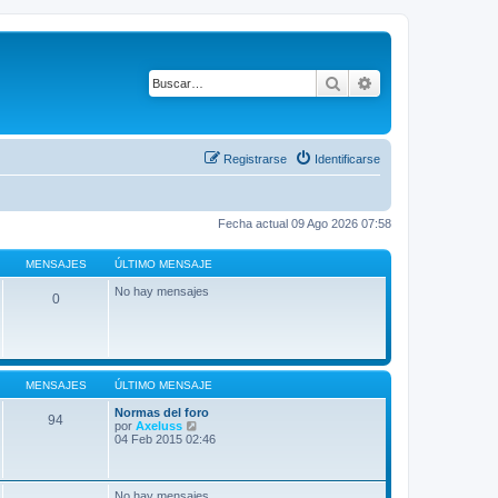
Buscar
Búsqueda avanza
Registrarse
Identificarse
Fecha actual 09 Ago 2026 07:58
MENSAJES
ÚLTIMO MENSAJE
No hay mensajes
0
MENSAJES
ÚLTIMO MENSAJE
Normas del foro
94
V
por
Axeluss
e
04 Feb 2015 02:46
r
ú
l
t
No hay mensajes