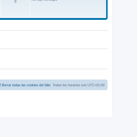
0
i
m
o
m
e
n
s
a
j
e
Borrar todas las cookies del Sitio
Todos los horarios son
UTC+01:00