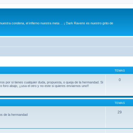
 nuestra condena, el infierno nuestra meta ... ¡ Dark Ravens es nuestro grito de
TEMAS
0
ros por si tienes cualquier duda, propuesta, o queja de la hermandad. Si
foro abajo, ¡¡usa el otro y no este si quieres enviarnos uno!!
TEMAS
29
os de la hermandad