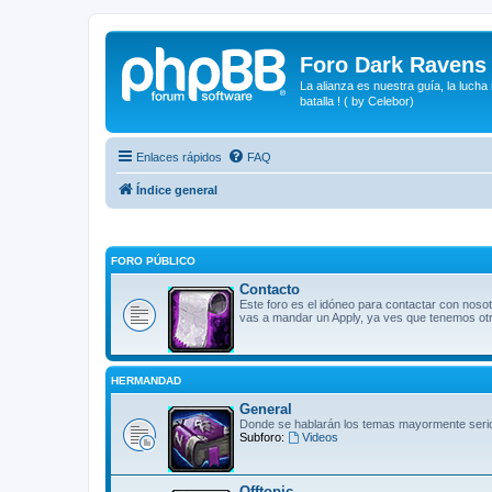
Foro Dark Ravens
La alianza es nuestra guía, la lucha
batalla ! ( by Celebor)
Enlaces rápidos
FAQ
Índice general
FORO PÚBLICO
Contacto
Este foro es el idóneo para contactar con nosot
vas a mandar un Apply, ya ves que tenemos otro 
HERMANDAD
General
Donde se hablarán los temas mayormente seri
Subforo:
Videos
Offtopic