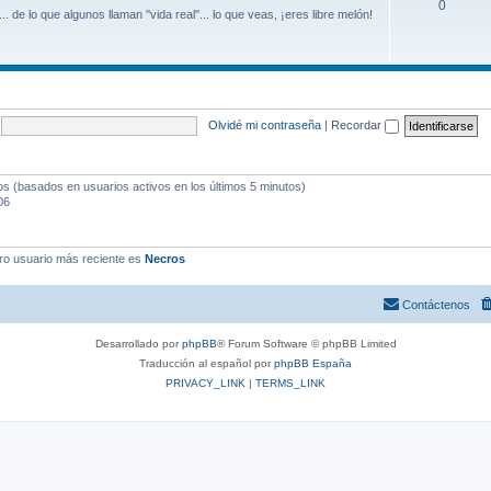
0
. de lo que algunos llaman ''vida real''... lo que veas, ¡eres libre melón!
Olvidé mi contraseña
|
Recordar
dos (basados en usuarios activos en los últimos 5 minutos)
06
ro usuario más reciente es
Necros
Contáctenos
Desarrollado por
phpBB
® Forum Software © phpBB Limited
Traducción al español por
phpBB España
PRIVACY_LINK
|
TERMS_LINK