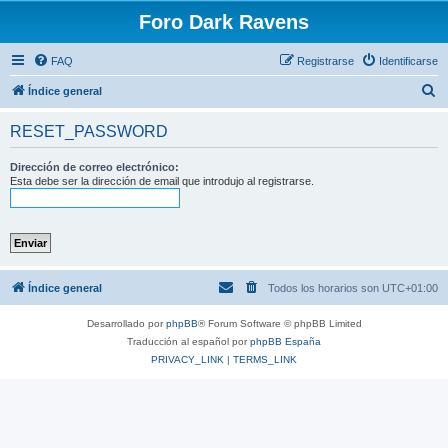
Foro Dark Ravens
FAQ
Registrarse
Identificarse
B
Índice general
u
RESET_PASSWORD
s
c
Dirección de correo electrónico:
Esta debe ser la dirección de email que introdujo al registrarse.
a
r
Índice general
Todos los horarios son
UTC+01:00
Desarrollado por
phpBB
® Forum Software © phpBB Limited
Traducción al español por
phpBB España
PRIVACY_LINK
|
TERMS_LINK