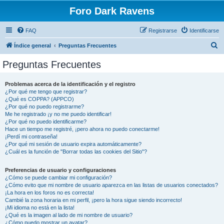
Foro Dark Ravens
FAQ
Registrarse
Identificarse
B
Índice general
Preguntas Frecuentes
u
Preguntas Frecuentes
s
c
Problemas acerca de la identificación y el registro
¿Por qué me tengo que registrar?
a
¿Qué es COPPA? (APPCO)
r
¿Por qué no puedo registrarme?
Me he registrado ¡y no me puedo identificar!
¿Por qué no puedo identificarme?
Hace un tiempo me registré, ¡pero ahora no puedo conectarme!
¡Perdí mi contraseña!
¿Por qué mi sesión de usuario expira automáticamente?
¿Cuál es la función de "Borrar todas las cookies del Sitio"?
Preferencias de usuario y configuraciones
¿Cómo se puede cambiar mi configuración?
¿Cómo evito que mi nombre de usuario aparezca en las listas de usuarios conectados?
¡La hora en los foros no es correcta!
Cambié la zona horaria en mi perfil, ¡pero la hora sigue siendo incorrecto!
¡Mi idioma no está en la lista!
¿Qué es la imagen al lado de mi nombre de usuario?
¿Cómo puedo mostrar un avatar?