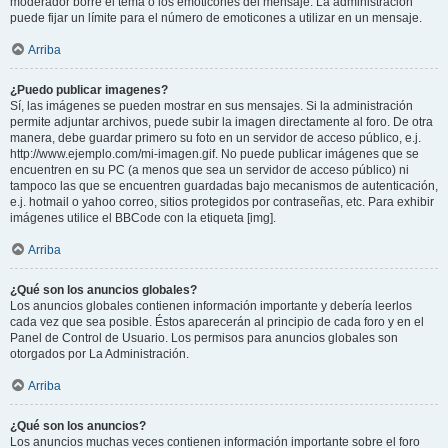
moderador borre el tema o los emoticones del mensaje. La administración
puede fijar un límite para el número de emoticones a utilizar en un mensaje.
Arriba
¿Puedo publicar imagenes?
Sí, las imágenes se pueden mostrar en sus mensajes. Si la administración
permite adjuntar archivos, puede subir la imagen directamente al foro. De otra
manera, debe guardar primero su foto en un servidor de acceso público, e.j.
http://www.ejemplo.com/mi-imagen.gif. No puede publicar imágenes que se
encuentren en su PC (a menos que sea un servidor de acceso público) ni
tampoco las que se encuentren guardadas bajo mecanismos de autenticación,
e.j. hotmail o yahoo correo, sitios protegidos por contraseñas, etc. Para exhibir
imágenes utilice el BBCode con la etiqueta [img].
Arriba
¿Qué son los anuncios globales?
Los anuncios globales contienen información importante y debería leerlos
cada vez que sea posible. Éstos aparecerán al principio de cada foro y en el
Panel de Control de Usuario. Los permisos para anuncios globales son
otorgados por La Administración.
Arriba
¿Qué son los anuncios?
Los anuncios muchas veces contienen información importante sobre el foro