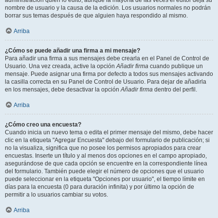
administración quién lo editó, aunque la mayoría de las veces el editor deja su
nombre de usuario y la causa de la edición. Los usuarios normales no podrán
borrar sus temas después de que alguien haya respondido al mismo.
Arriba
¿Cómo se puede añadir una firma a mi mensaje?
Para añadir una firma a sus mensajes debe crearla en el Panel de Control de
Usuario. Una vez creada, active la opción
Añadir firma
cuando publique un
mensaje. Puede asignar una firma por defecto a todos sus mensajes activando
la casilla correcta en su Panel de Control de Usuario. Para dejar de añadirla
en los mensajes, debe desactivar la opción
Añadir firma
dentro del perfil.
Arriba
¿Cómo creo una encuesta?
Cuando inicia un nuevo tema o edita el primer mensaje del mismo, debe hacer
clic en la etiqueta "Agregar Encuesta" debajo del formulario de publicación; si
no la visualiza, significa que no posee los permisos apropiados para crear
encuestas. Inserte un título y al menos dos opciones en el campo apropiado,
asegurándose de que cada opción se encuentre en la correspondiente línea
del formulario. También puede elegir el número de opciones que el usuario
puede seleccionar en la etiqueta "Opciones por usuario", el tiempo límite en
días para la encuesta (0 para duración infinita) y por último la opción de
permitir a lo usuarios cambiar su votos.
Arriba