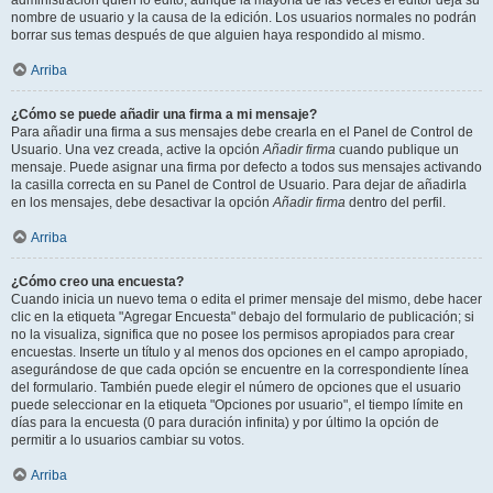
administración quién lo editó, aunque la mayoría de las veces el editor deja su
nombre de usuario y la causa de la edición. Los usuarios normales no podrán
borrar sus temas después de que alguien haya respondido al mismo.
Arriba
¿Cómo se puede añadir una firma a mi mensaje?
Para añadir una firma a sus mensajes debe crearla en el Panel de Control de
Usuario. Una vez creada, active la opción
Añadir firma
cuando publique un
mensaje. Puede asignar una firma por defecto a todos sus mensajes activando
la casilla correcta en su Panel de Control de Usuario. Para dejar de añadirla
en los mensajes, debe desactivar la opción
Añadir firma
dentro del perfil.
Arriba
¿Cómo creo una encuesta?
Cuando inicia un nuevo tema o edita el primer mensaje del mismo, debe hacer
clic en la etiqueta "Agregar Encuesta" debajo del formulario de publicación; si
no la visualiza, significa que no posee los permisos apropiados para crear
encuestas. Inserte un título y al menos dos opciones en el campo apropiado,
asegurándose de que cada opción se encuentre en la correspondiente línea
del formulario. También puede elegir el número de opciones que el usuario
puede seleccionar en la etiqueta "Opciones por usuario", el tiempo límite en
días para la encuesta (0 para duración infinita) y por último la opción de
permitir a lo usuarios cambiar su votos.
Arriba