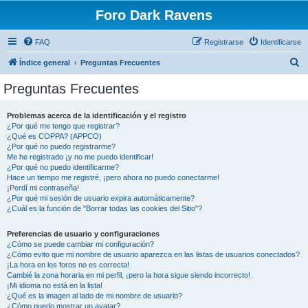
Foro Dark Ravens
FAQ
Registrarse
Identificarse
B
Índice general
Preguntas Frecuentes
u
Preguntas Frecuentes
s
c
Problemas acerca de la identificación y el registro
¿Por qué me tengo que registrar?
a
¿Qué es COPPA? (APPCO)
r
¿Por qué no puedo registrarme?
Me he registrado ¡y no me puedo identificar!
¿Por qué no puedo identificarme?
Hace un tiempo me registré, ¡pero ahora no puedo conectarme!
¡Perdí mi contraseña!
¿Por qué mi sesión de usuario expira automáticamente?
¿Cuál es la función de "Borrar todas las cookies del Sitio"?
Preferencias de usuario y configuraciones
¿Cómo se puede cambiar mi configuración?
¿Cómo evito que mi nombre de usuario aparezca en las listas de usuarios conectados?
¡La hora en los foros no es correcta!
Cambié la zona horaria en mi perfil, ¡pero la hora sigue siendo incorrecto!
¡Mi idioma no está en la lista!
¿Qué es la imagen al lado de mi nombre de usuario?
¿Cómo puedo mostrar un avatar?