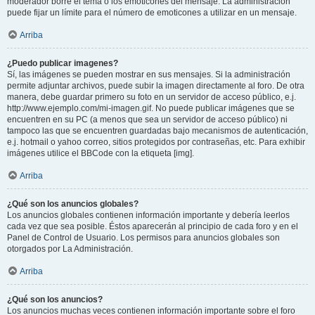
moderador borre el tema o los emoticones del mensaje. La administración
puede fijar un límite para el número de emoticones a utilizar en un mensaje.
Arriba
¿Puedo publicar imagenes?
Sí, las imágenes se pueden mostrar en sus mensajes. Si la administración
permite adjuntar archivos, puede subir la imagen directamente al foro. De otra
manera, debe guardar primero su foto en un servidor de acceso público, e.j.
http://www.ejemplo.com/mi-imagen.gif. No puede publicar imágenes que se
encuentren en su PC (a menos que sea un servidor de acceso público) ni
tampoco las que se encuentren guardadas bajo mecanismos de autenticación,
e.j. hotmail o yahoo correo, sitios protegidos por contraseñas, etc. Para exhibir
imágenes utilice el BBCode con la etiqueta [img].
Arriba
¿Qué son los anuncios globales?
Los anuncios globales contienen información importante y debería leerlos
cada vez que sea posible. Éstos aparecerán al principio de cada foro y en el
Panel de Control de Usuario. Los permisos para anuncios globales son
otorgados por La Administración.
Arriba
¿Qué son los anuncios?
Los anuncios muchas veces contienen información importante sobre el foro